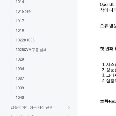
1014
OpenG
창이 나
1016 에러
1017
오류 발생
1019
1022&1035
첫 번째
1025&VM구동 실패
1028
시스
1034
성능
그래픽
1037
설정
1039
1040
호환+모드
앱플레이어 성능 개선 관련