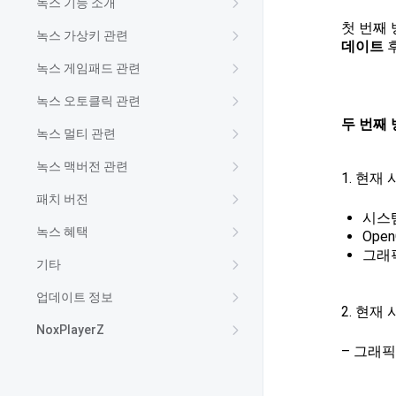
녹스 기능 소개
첫 번째
녹스 가상키 관련
데이트
녹스 게임패드 관련
녹스 오토클릭 관련
두 번째
녹스 멀티 관련
녹스 맥버전 관련
1. 현재
패치 버전
시스
녹스 혜택
Ope
그래
기타
업데이트 정보
2. 현재
NoxPlayerZ
– 그래픽