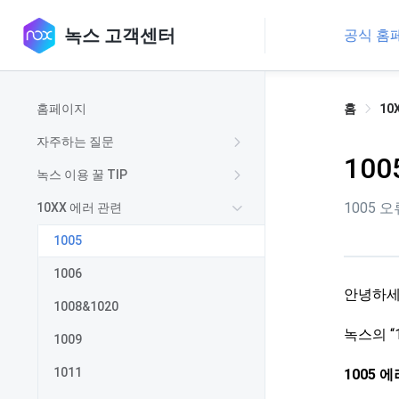
녹스 고객센터
공식 홈
홈페이지
홈
10
자주하는 질문
100
녹스 이용 꿀 TIP
1005 
10XX 에러 관련
1005
1006
안녕하세
1008&1020
녹스의 “
1009
1011
1005 