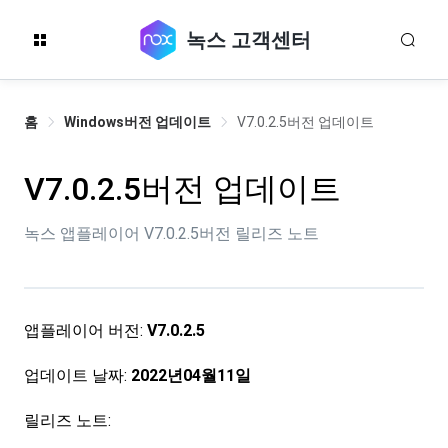
녹스 고객센터
홈
Windows버전 업데이트
V7.0.2.5버전 업데이트
V7.0.2.5버전 업데이트
녹스 앱플레이어 V7.0.2.5버전 릴리즈 노트
앱플레이어 버전:
V7.0.2.5
업데이트 날짜:
2022년04월11일
릴리즈 노트: