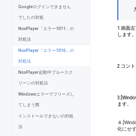
Googleログインできません
でしたの対処
1.画面
NoxPlayer「エラー1011」の
します
対処法
NoxPlayer「エラー1016」の
対処法
2.コン
NoxPlayer起動中ブルースク
リーンの対処法
Windowsエラーでフリーズし
3.[Wi
ます。
てしまう際
インストールできないの対処
４.
[Wi
法
化にせず