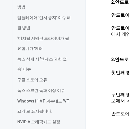
2.안드로
방법
안드로이
앱플레이어 '런처 중지' 이슈 해
결 방법
안드로이
에서 게
'디지털 서명된 드라이버가 필
요합니다.'에러
녹스 삭제 시 '엑세스 권한 없
3.안드
음' 이슈
첫번째 
구글 스토어 오류
녹스 스크린 녹화 이상 이슈
두번째 
보에서 
Windows11 VT 켜는데도 'VT
끄기'로 표시됩니다.
안드로이
NVIDIA 그래픽카드 설정