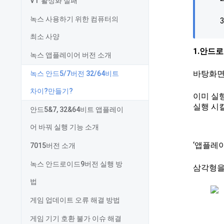
VT 활성화 실패
녹스 사용하기 위한 컴퓨터의
최소 사양
1.안드로
녹스 앱플레이어 버전 소개
바탕화면
녹스 안드5/7버전 32/64비트
차이?만들기?
이미 실
실행 시
안드5&7, 32&64비트 앱플레이
어 바꿔 실행 기능 소개
‘앱플레
7015버전 소개
녹스 안드로이드9버전 실행 방
삼각형을
법
게임 업데이트 오류 해결 방법
게임 기기 호환 불가 이슈 해결