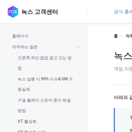
녹스 고객센터
공식 홈
홈페이지
홈
자
자주하는 질문
녹스
오른쪽 하단 팝업 광고 끄는 방
법
게임 지원
녹스 실행 시 99% 이슈& VM 구
동실패
아래와 
구글 플레이 스토어 중지 해결
방법
VT 활성화