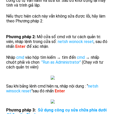
công cụ tự vận hành và sửa lỗi. Sau đó khởi động lại máy
tính và trình giả lập.
Nếu thực hiện cách này vẫn không sửa được lỗi, hãy làm
theo Phương pháp 2:
Phương pháp 2:
Mở cửa sổ cmd với tư cách quản trị
viên, nhập lệnh trong cửa sổ:
netsh wonock reset
, sau đó
nhấn
Enter
để xác nhận.
Nhập
cmd
vào hộp tìm kiếm → tìm đến
cmd
→ nhấp
chuột phải và chọn
"Run as Administrator"
(Chạy với tư
cách quản trị viên)
Sau khi bảng lệnh cmd hiện ra, nhập nội dung : “
netsh
winsock reset
”sau đó nhấn
Enter
Phương pháp 3:
Sử dụng công cụ sửa chữa phía dưới