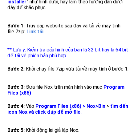
installer
” như hình dưới, hãy làm theo hướng dẫn dưới
đây để khắc phục.
Bước 1:
Truy cập website sau đây và tải về máy tính
file 7zip:
Link tải
** Lưu ý: Kiểm tra cấu hình của bạn là 32 bit hay là 64 bit
để tải về phiên bản phù hợp.
Bước 2:
Khởi chạy file 7zip vừa tải về máy tính ở bước 1.
Bước 3:
Đưa file Nox trên màn hình vào mục
Program
Files (x86)
Bước 4:
Vào
Program Files (x86) > Nox>Bin
>
tìm đến
icon Nox và click đúp để mở file.
Bước 5:
Khởi động lại giả lập Nox.